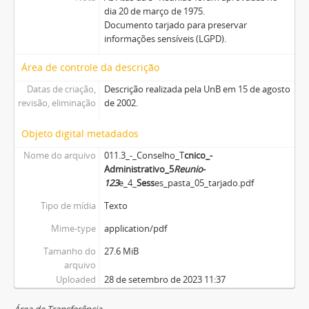
dia 20 de março de 1975.
Documento tarjado para preservar
informações sensíveis (LGPD).
Área de controle da descrição
Datas de criação,
Descrição realizada pela UnB em 15 de agosto
revisão, eliminação
de 2002.
Objeto digital metadados
Nome do arquivo
011.3_-_Conselho_T
cnico_-
Administrativo_5
Reuni
o
-
1
2
3
e_4_
Sess
es_pasta_05_tarjado.pdf
Tipo de mídia
Texto
Mime-type
application/pdf
Tamanho do
27.6 MiB
arquivo
Uploaded
28 de setembro de 2023 11:37