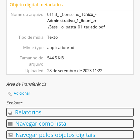
Objeto digital metadados
Nome do arquivo
011.3_-_Conselho_T
cnico_-
Administrativo_1
_Reuni_
o
-
1
Sess__o_pasta_01_tarjado.pdf
Tipo de mídia
Texto
Mime-type
application/pdf
Tamanho do
544.5 KiB
arquivo
Uploaded
28 de setembro de 2023 11:22
Área de Transferência
Adicionar
Explorar
Relatórios
Navegar como lista
Navegar pelos objetos digitais