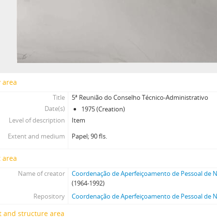
y area
Title
5ª Reunião do Conselho Técnico-Administrativo
Date(s)
1975 (Creation)
Level of description
Item
Extent and medium
Papel; 90 fls.
 area
Name of creator
Coordenação de Aperfeiçoamento de Pessoal de Ní
(1964-1992)
Repository
Coordenação de Aperfeiçoamento de Pessoal de Ní
 and structure area