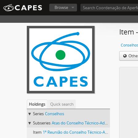
Browse
Item 
Conselho
Othe
Holdings
Quick search
Series
Conselhos
Subseries
Atas do Conselho Técnico-Administrativo (CTA) 1974-1981
Item
1ª Reunião do Conselho Técnico-Administrativo