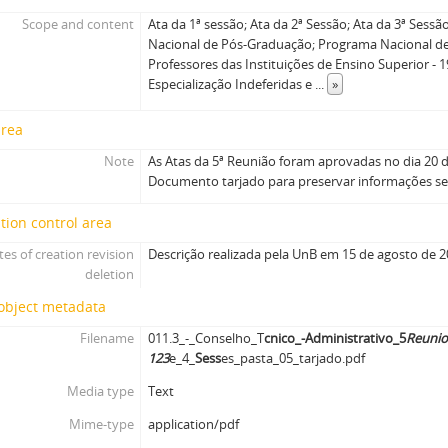
Scope and content
Ata da 1ª sessão; Ata da 2ª Sessão; Ata da 3ª Sessã
Nacional de Pós-Graduação; Programa Nacional de
Professores das Instituições de Ensino Superior - 
Especialização Indeferidas e
...
»
area
Note
As Atas da 5ª Reunião foram aprovadas no dia 20 
Documento tarjado para preservar informações se
tion control area
tes of creation revision
Descrição realizada pela UnB em 15 de agosto de 2
deletion
 object metadata
Filename
011.3_-_Conselho_T
cnico_-Administrativo_5
Reuni
1
2
3
e_4_
Sess
es_pasta_05_tarjado.pdf
Media type
Text
Mime-type
application/pdf