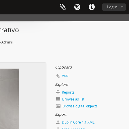
Log in
rativo
5ª Reunião do Conselho Técnico-Administrativo
Clipboard
Add
Explore
Reports
Browse as list
Browse digital objects
Export
Dublin Core 1.1 XML