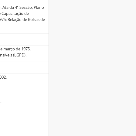
o; Ata da 4ª Sessão; Plano
 Capacitação de
1975; Relação de Bolsas de
de março de 1975.
nsíveis (LGPD).
002.
o
-