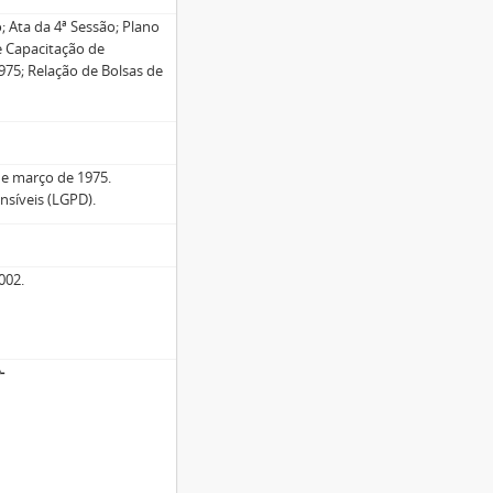
o; Ata da 4ª Sessão; Plano
 Capacitação de
1975; Relação de Bolsas de
de março de 1975.
nsíveis (LGPD).
002.
o
-