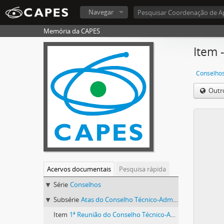
Navegar
Memória da CAPES
Item 
Conselho
Outr
Acervos documentais
Pesquisa rápida
Série
Conselhos
Subsérie
Atas do Conselho Técnico-Administrativo (CTA) 1974-1981
Item
1ª Reunião do Conselho Técnico-Administrativo