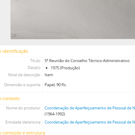
 identificação
Título
5ª Reunião do Conselho Técnico-Administrativo
Data(s)
1975 (Produção)
Nível de descrição
Item
Dimensão e suporte
Papel; 90 fls.
o contexto
Nome do produtor
Coordenação de Aperfeiçoamento de Pessoal de Ní
(1964-1992)
Entidade detentora
Coordenação de Aperfeiçoamento de Pessoal de Ní
 conteúdo e estrutura