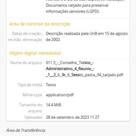
Documento tarjado para preservar
informações sensíveis (LGPD).
Área de controle da descrição
Datas de criação,
Descrição realizada pela UnB em 15 de agosto
revisão, eliminação
de 2002.
Objeto digital metadados
Nome do arquivo
011.3_-_Conselho_T
cnico_-
Administrativo_4
_Reuni
o_-
_1__
2_
4_
5
e_6_
Sess
es_pasta_04_tarjado.pdf
Tipo de mídia
Texto
Mime-type
application/pdf
Tamanho do
14.4 MiB
arquivo
Uploaded
28 de setembro de 2023 11:27
Área de Transferência