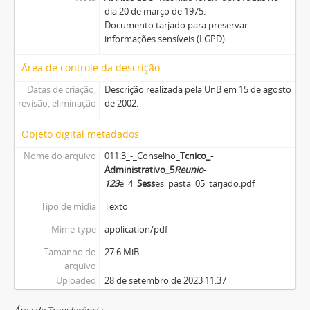
dia 20 de março de 1975.
Documento tarjado para preservar
informações sensíveis (LGPD).
Área de controle da descrição
Datas de criação,
Descrição realizada pela UnB em 15 de agosto
revisão, eliminação
de 2002.
Objeto digital metadados
Nome do arquivo
011.3_-_Conselho_T
cnico_-
Administrativo_5
Reuni
o
-
1
2
3
e_4_
Sess
es_pasta_05_tarjado.pdf
Tipo de mídia
Texto
Mime-type
application/pdf
Tamanho do
27.6 MiB
arquivo
Uploaded
28 de setembro de 2023 11:37