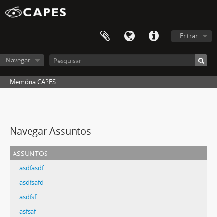
Entrar
Navegar
Memória CAPES
Navegar Assuntos
assuntos
asdfasdf
asdfsafd
asdfsf
asfsaf