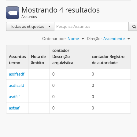
Mostrando 4 resultados
Assuntos
Todas as etiquetas
Ordenar por:
Nome
Direção:
Ascendente
contador
Assuntos
Nota de
Descrição
contador Registro
termo
âmbito
arquivística
de autoridade
asdfasdf
0
0
asdfsafd
0
0
asdfsf
0
0
asfsaf
0
0