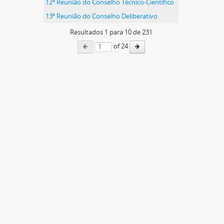
12ª Reunião do Conselho Técnico-Científico
13ª Reunião do Conselho Deliberativo
Resultados
1
para
10
de 231
of 24