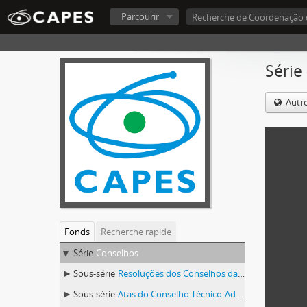
Parcourir
Série
Autr
Fonds
Recherche rapide
Série
Conselhos
Sous-série
Resoluções dos Conselhos da CAPES
Sous-série
Atas do Conselho Técnico-Administrativo (CTA) 1974-1981