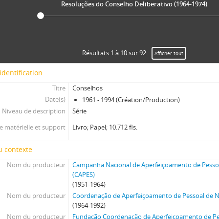
Resoluções do Conselho Deliberativo (1964-1974)
Résultats 1 à 10 sur 92
Afficher tout
identification
Titre
Conselhos
Date(s)
1961 - 1994 (Création/Production)
Niveau de description
Série
 matérielle et support
Livro; Papel; 10.712 fls.
u contexte
Nom du producteur
Campanha Nacional de Aperfeiçoamento de Pessoa
(CAPES)
(1951-1964)
Nom du producteur
Coordenação de Aperfeiçoamento de Pessoal de Ní
(1964-1992)
Nom du producteur
Fundação Coordenação de Aperfeiçoamento de Pes