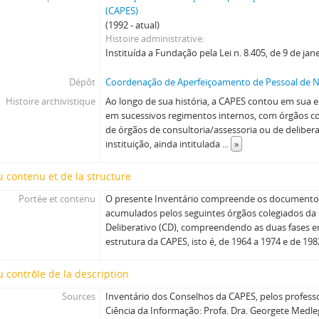
(CAPES)
(1992 - atual)
Histoire administrative
Instituída a Fundação pela Lei n. 8.405, de 9 de jan
Dépôt
Coordenação de Aperfeiçoamento de Pessoal de Ní
Histoire archivistique
Ao longo de sua história, a CAPES contou em sua es
em sucessivos regimentos internos, com órgãos co
de órgãos de consultoria/assessoria ou de delibera
instituição, ainda intitulada
...
»
 contenu et de la structure
Portée et contenu
O presente Inventário compreende os documento
acumulados pelos seguintes órgãos colegiados da
Deliberativo (CD), compreendendo as duas fases em
estrutura da CAPES, isto é, de 1964 a 1974 e de 198
 contrôle de la description
Sources
Inventário dos Conselhos da CAPES, pelos profess
Ciência da Informação: Profa. Dra. Georgete Medleg