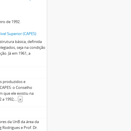
eiro de 1992.
vel Superior (CAPES)
trutura básica, definida
legiados, seja na condição
ção. Já em 1961, a
s produzidos e
 CAPES: o Conselho
 que ele existiu na
2 a 1992;
...
»
ores da UnB da área da
 Rodrigues e Prof. Dr.