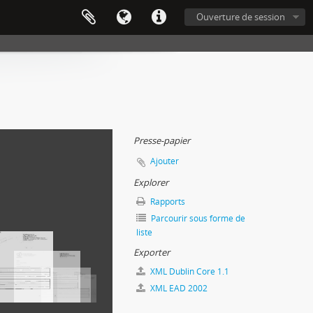
Ouverture de session
Presse-papier
Ajouter
Explorer
Rapports
Parcourir sous forme de
liste
Exporter
XML Dublin Core 1.1
XML EAD 2002