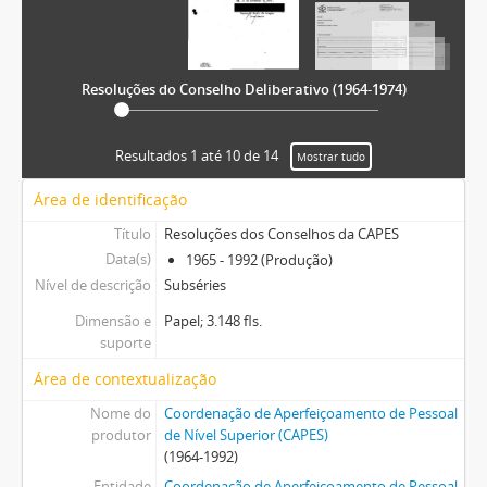
Resoluções do Conselho Deliberativo (1964-1974)
Resultados 1 até 10 de 14
Mostrar tudo
Área de identificação
Título
Resoluções dos Conselhos da CAPES
Data(s)
1965 - 1992 (Produção)
Nível de descrição
Subséries
Dimensão e
Papel; 3.148 fls.
suporte
Área de contextualização
Nome do
Coordenação de Aperfeiçoamento de Pessoal
produtor
de Nível Superior (CAPES)
(1964-1992)
Entidade
Coordenação de Aperfeiçoamento de Pessoal