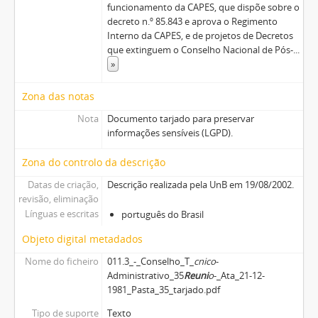
funcionamento da CAPES, que dispõe sobre o
decreto n.º 85.843 e aprova o Regimento
Interno da CAPES, e de projetos de Decretos
que extinguem o Conselho Nacional de Pós-
...
»
Zona das notas
Nota
Documento tarjado para preservar
informações sensíveis (LGPD).
Zona do controlo da descrição
Datas de criação,
Descrição realizada pela UnB em 19/08/2002.
revisão, eliminação
Línguas e escritas
português do Brasil
Objeto digital metadados
Nome do ficheiro
011.3_-_Conselho_T_
cnico
-
Administrativo_35
Reuni
o
-_Ata_21-12-
1981_Pasta_35_tarjado.pdf
Tipo de suporte
Texto