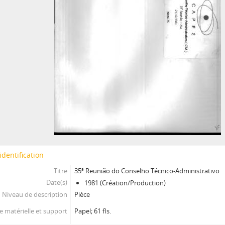
identification
Titre
35ª Reunião do Conselho Técnico-Administrativo
Date(s)
1981 (Création/Production)
Niveau de description
Pièce
 matérielle et support
Papel; 61 fls.