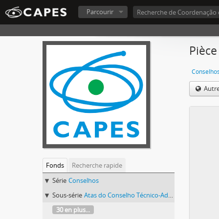
Parcourir
Pièce
Conselho
Autr
Fonds
Recherche rapide
Série
Conselhos
Sous-série
Atas do Conselho Técnico-Administrativo (CTA) 1974-1981
30 en plus...