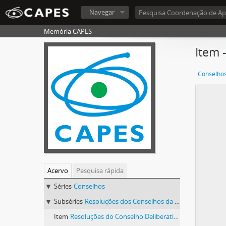
Navegar
Memória CAPES
Item 
Conselho
Acervo
Pesquisa rápida
Séries
Conselhos
Subséries
Resoluções dos Conselhos da CAPES
Item
Resoluções do Conselho Deliberativo (1964-1974)