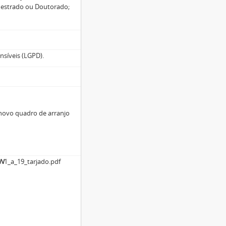
Mestrado ou Doutorado;
nsíveis (LGPD).
 novo quadro de arranjo
N
1_a_19_tarjado.pdf