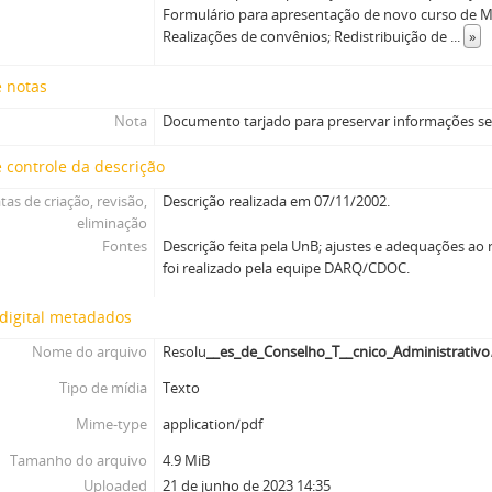
Formulário para apresentação de novo curso de 
Realizações de convênios; Redistribuição de
...
»
e notas
Nota
Documento tarjado para preservar informações se
 controle da descrição
tas de criação, revisão,
Descrição realizada em 07/11/2002.
eliminação
Fontes
Descrição feita pela UnB; ajustes e adequações ao
foi realizado pela equipe DARQ/CDOC.
digital metadados
Nome do arquivo
Resolu
__es_de_Conselho_T__cnico_Administrativo
Tipo de mídia
Texto
Mime-type
application/pdf
Tamanho do arquivo
4.9 MiB
Uploaded
21 de junho de 2023 14:35