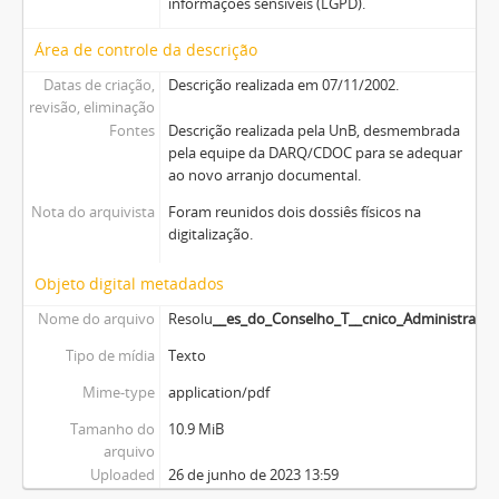
informações sensíveis (LGPD).
Área de controle da descrição
Datas de criação,
Descrição realizada em 07/11/2002.
revisão, eliminação
Fontes
Descrição realizada pela UnB, desmembrada
pela equipe da DARQ/CDOC para se adequar
ao novo arranjo documental.
Nota do arquivista
Foram reunidos dois dossiês físicos na
digitalização.
Objeto digital metadados
Nome do arquivo
Resolu
__es_do_Conselho_T__cnico_Administrativ
Tipo de mídia
Texto
Mime-type
application/pdf
Tamanho do
10.9 MiB
arquivo
Uploaded
26 de junho de 2023 13:59