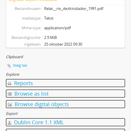
Bestandsnaam
Relat__rio_de
Atividades
-_1991.pdf
mediatype
Tekst
Mime-type
application/pdf
Bestandsgrootte
2.9 MiB
ingelezen
25 oktober 2022 09:30
Clipboard
Voeg toe
Explore
Reports
Browse as list
Browse digital objects
Export
Dublin Core 1.1 XML