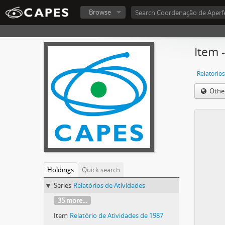
Browse
Item 
Relatórios
Othe
Holdings
Quick search
Series
Relatórios de Atividades
35 more...
Item
Relatório de Atividades de 1987