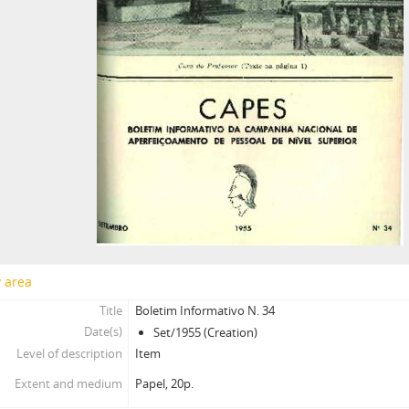
y area
Title
Boletim Informativo N. 34
Date(s)
Set/1955 (Creation)
Level of description
Item
Extent and medium
Papel, 20p.