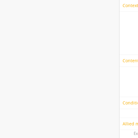
Context
Content
Conditi
Allied 
Ex