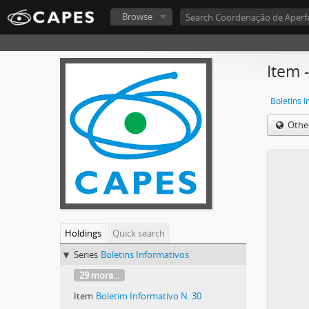
Browse
Item 
Boletins 
Othe
Holdings
Quick search
Series
Boletins Informativos
29 more...
Item
Boletim Informativo N. 30