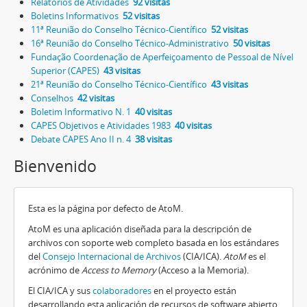
Relatórios de Atividades
92 visitas
Boletins Informativos
52 visitas
11ª Reunião do Conselho Técnico-Científico
52 visitas
16ª Reunião do Conselho Técnico-Administrativo
50 visitas
Fundação Coordenação de Aperfeiçoamento de Pessoal de Nível
Superior (CAPES)
43 visitas
21ª Reunião do Conselho Técnico-Científico
43 visitas
Conselhos
42 visitas
Boletim Informativo N. 1
40 visitas
CAPES Objetivos e Atividades 1983
40 visitas
Debate CAPES Ano II n. 4
38 visitas
Bienvenido
Esta es la página por defecto de AtoM.
AtoM es una aplicación diseñada para la descripción de
archivos con soporte web completo basada en los estándares
del
Consejo Internacional de Archivos
(CIA/ICA).
AtoM
es el
acrónimo de
Access to Memory
(Acceso a la Memoria).
El CIA/ICA y sus
colaboradores
en el proyecto están
desarrollando esta aplicación de recursos de software abierto