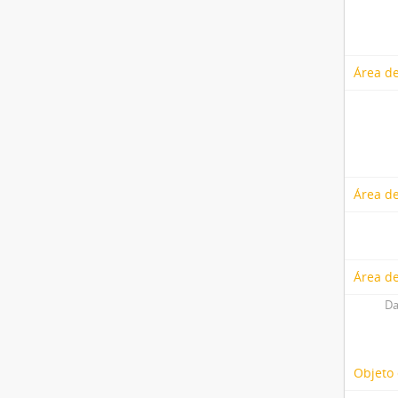
Área de
Área d
Área de
Da
Objeto 