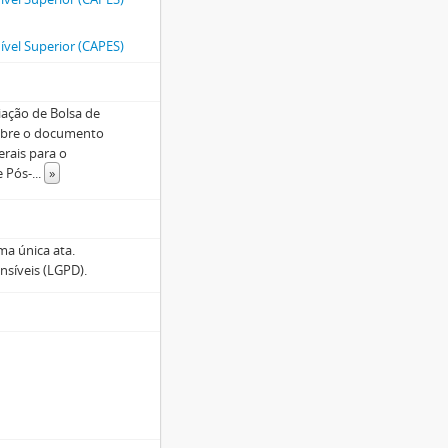
vel Superior (CAPES)
iação de Bolsa de
sobre o documento
erais para o
e Pós-
...
»
ma única ata.
nsíveis (LGPD).