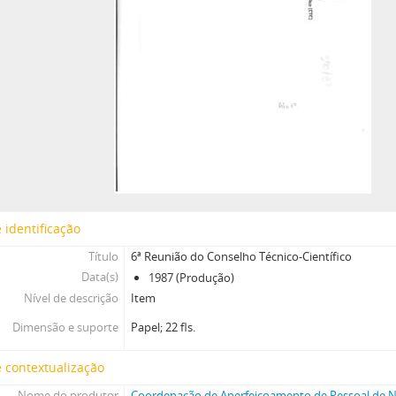
 identificação
Título
6ª Reunião do Conselho Técnico-Científico
Data(s)
1987 (Produção)
Nível de descrição
Item
Dimensão e suporte
Papel; 22 fls.
 contextualização
Nome do produtor
Coordenação de Aperfeiçoamento de Pessoal de Ní