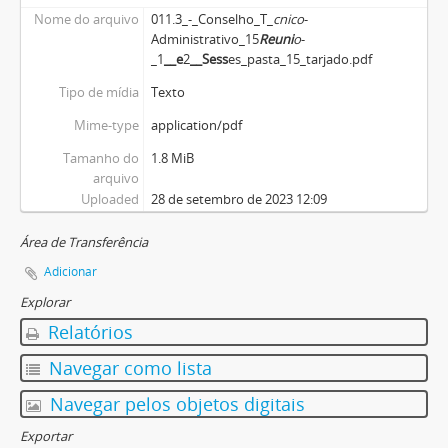
Nome do arquivo
011.3_-_Conselho_T_
cnico
-
Administrativo_15
Reuni
o
-
_1
__e
2
__Sess
es_pasta_15_tarjado.pdf
Tipo de mídia
Texto
Mime-type
application/pdf
Tamanho do
1.8 MiB
arquivo
Uploaded
28 de setembro de 2023 12:09
Área de Transferência
Adicionar
Explorar
Relatórios
Navegar como lista
Navegar pelos objetos digitais
Exportar