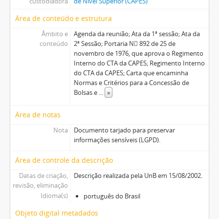
custodiadora
de Nível Superior (CAPES)
Área de conteúdo e estrutura
Âmbito e
Agenda da reunião; Ata da 1ª sessão; Ata da
conteúdo
2ª Sessão; Portaria N 892 de 25 de
novembro de 1976, que aprova o Regimento
Interno do CTA da CAPES; Regimento Interno
do CTA da CAPES; Carta que encaminha
Normas e Critérios para a Concessão de
Bolsas e
...
»
Área de notas
Nota
Documento tarjado para preservar
informações sensíveis (LGPD).
Área de controle da descrição
Datas de criação,
Descrição realizada pela UnB em 15/08/2002.
revisão, eliminação
Idioma(s)
português do Brasil
Objeto digital metadados