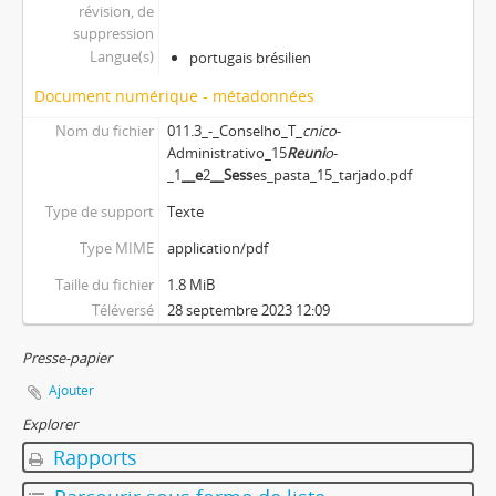
révision, de
suppression
Langue(s)
portugais brésilien
Document numérique - métadonnées
Nom du fichier
011.3_-_Conselho_T_
cnico
-
Administrativo_15
Reuni
o
-
_1
__e
2
__Sess
es_pasta_15_tarjado.pdf
Type de support
Texte
Type MIME
application/pdf
Taille du fichier
1.8 MiB
Téléversé
28 septembre 2023 12:09
Presse-papier
Ajouter
Explorer
Rapports