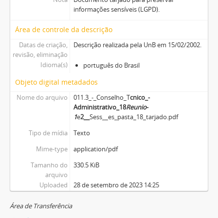
informações sensíveis (LGPD).
Área de controle da descrição
Datas de criação,
Descrição realizada pela UnB em 15/02/2002.
revisão, eliminação
Idioma(s)
português do Brasil
Objeto digital metadados
Nome do arquivo
011.3_-_Conselho_T
cnico_-
Administrativo_18
Reuni
o
-
1
e
2__
Sess__es_pasta_18_tarjado.pdf
Tipo de mídia
Texto
Mime-type
application/pdf
Tamanho do
330.5 KiB
arquivo
Uploaded
28 de setembro de 2023 14:25
Área de Transferência