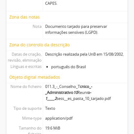
CAPES.
Zona das notas
Nota
Documento tarjado para preservar
informações sensíveis (LGPD).
Zona do controlo da descrição
Datas de criação,
Descrição realizada pela UnB em 15/08/2002.
revisão, eliminação
Línguas e escritas
português do Brasil
Objeto digital metadados
Nome do ficheiro
011.3_-_Conselho_T
cnico_-
_Administrativo
10
Reuni
o-
1____2
sess__es_pasta_10_tarjado.pdf
Tipo de suporte
Texto
Mime-type
application/pdf
Tamanho do
19.6 MiB