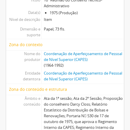
Título
10ª Reunião do Conselho Técnico-
Administrativo
Data(s)
1975 (Produção)
Nível de descrição
Item
Dimensão e
Papel; 73 fls.
suporte
Zona do contexto
Nome do
Coordenação de Aperfeiçoamento de Pessoal
produtor
de Nível Superior (CAPES)
(1964-1992)
Entidade
Coordenação de Aperfeiçoamento de Pessoal
detentora
de Nível Superior (CAPES)
Zona do conteúdo e estrutura
Âmbito e
Ata da 1ª sessão; Ata da 2ª Sessão; Proposição
conteúdo
do conselheiro Darcy Closs; Relatório
Estatístico da Distribuição de Bolsas e
Renovações; Portaria N 530 de 17 de
outubro de 1975, que aprova o Regimento
Interno da CAPES; Regimento Interno da