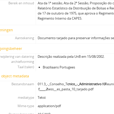
Bereik en inhoud
Ata da 1ª sessão; Ata da 2ª Sessão; Proposição do 
Relatório Estatístico da Distribuição de Bolsas e 
de 17 de outubro de 1975, que aprova o Regiment
Regimento Interno da CAPES.
eningen
Aantekening
Documento tarjado para preservar informações se
ijvingsbeheer
wijdering van datering
Descrição realizada pela UnB em 15/08/2002.
archiefvorming
Taal (talen)
Braziliaans Portugees
l object metadata
Bestandsnaam
011.3_-_Conselho_T
cnico_-_Administrativo
10
Reuni
1____2
sess__es_pasta_10_tarjado.pdf
mediatype
Tekst
Mime-type
application/pdf