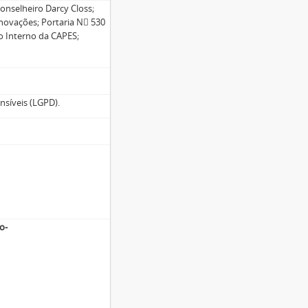
conselheiro Darcy Closs;
Renovações; Portaria N 530
o Interno da CAPES;
nsíveis (LGPD).
o-