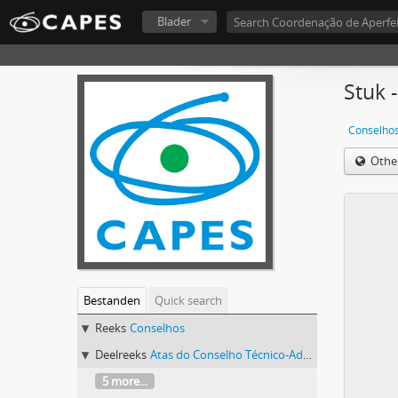
Blader
Stuk 
Conselho
Othe
Bestanden
Quick search
Reeks
Conselhos
Deelreeks
Atas do Conselho Técnico-Administrativo (CTA) 1974-1981
5 more...