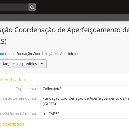
ção Coordenação de Aperfeiçoamento de 
S)
utorité
Fundação Coordenação de Aperfeiçoamento de Pessoal de Nível Superior (CAPES)
es langues disponibles
identification
Type d'entité
Collectivité
rme autorisée du nom
Fundação Coordenação de Aperfeiçoamento de Pes
(CAPES)
tre(s) forme(s) du nom
CAPES
 description