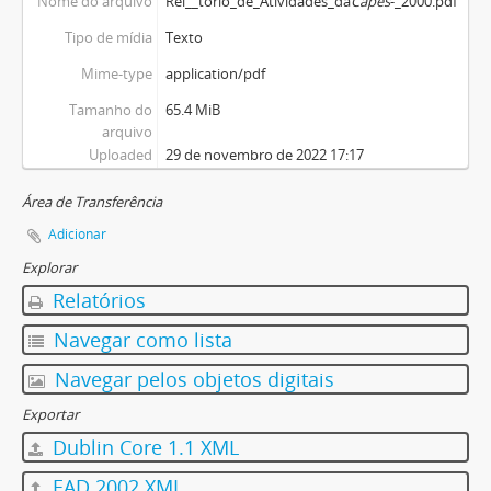
Nome do arquivo
Rel__torio_de_Atividades_da
Capes
-_2000.pdf
Tipo de mídia
Texto
Mime-type
application/pdf
Tamanho do
65.4 MiB
arquivo
Uploaded
29 de novembro de 2022 17:17
Área de Transferência
Adicionar
Explorar
Relatórios
Navegar como lista
Navegar pelos objetos digitais
Exportar
Dublin Core 1.1 XML
EAD 2002 XML