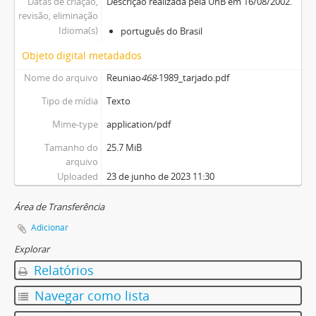
Datas de criação,
Descrição realizada pela UnB em 16/08/2002.
revisão, eliminação
Idioma(s)
português do Brasil
Objeto digital metadados
Nome do arquivo
Reuniao
468
-1989_tarjado.pdf
Tipo de mídia
Texto
Mime-type
application/pdf
Tamanho do
25.7 MiB
arquivo
Uploaded
23 de junho de 2023 11:30
Área de Transferência
Adicionar
Explorar
Relatórios
Navegar como lista