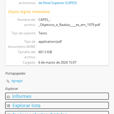
archivística
de Nível Superior (CAPES)
Objeto digital metadatos
Nombre del
CAPES_-
archivo
_Objetivos_e_Realiza____es_em_1979.pdf
Tipo de soporte
Texto
Tipo de
application/pdf
documento MIME
Tamaño del
601.5 KiB
archivo
Cargado
6 de marzo de 2024 15:07
Portapapeles
Agregar
Explorar
Informes
Explorar lista