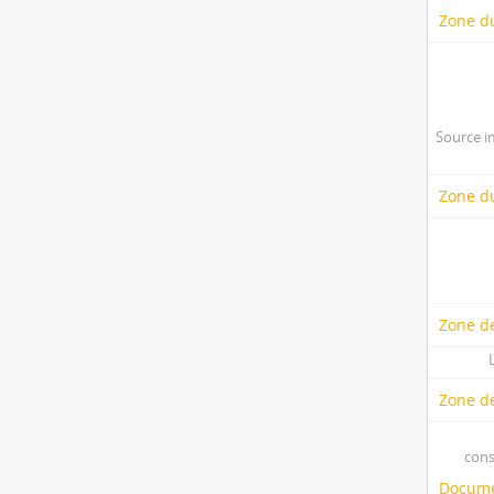
Zone d
Source i
Zone du
Zone de
Zone d
cons
Docume