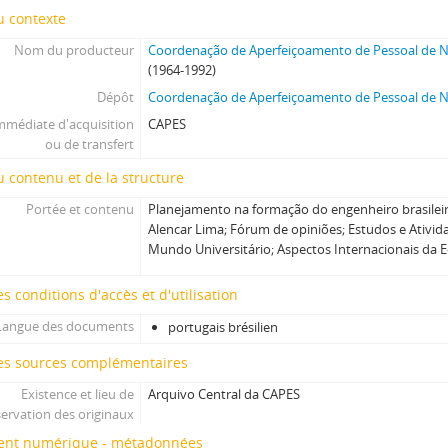
u contexte
Nom du producteur
Coordenação de Aperfeiçoamento de Pessoal de Ní
(1964-1992)
Dépôt
Coordenação de Aperfeiçoamento de Pessoal de Ní
mmédiate d'acquisition
CAPES
ou de transfert
 contenu et de la structure
Portée et contenu
Planejamento na formação do engenheiro brasilei
Alencar Lima; Fórum de opiniões; Estudos e Ativida
Mundo Universitário; Aspectos Internacionais da Ed
s conditions d'accès et d'utilisation
Langue des documents
portugais brésilien
es sources complémentaires
Existence et lieu de
Arquivo Central da CAPES
ervation des originaux
nt numérique - métadonnées