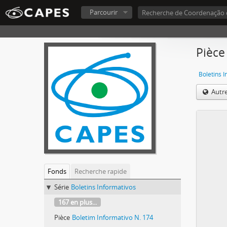
Parcourir
Pièce
Boletins 
Autr
Fonds
Recherche rapide
Série
Boletins Informativos
167 en plus...
Pièce
Boletim Informativo N. 174