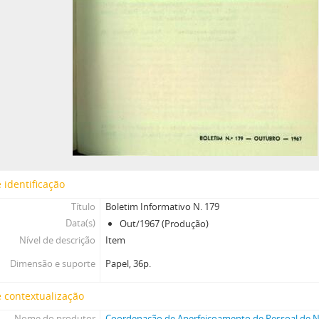
 identificação
Título
Boletim Informativo N. 179
Data(s)
Out/1967 (Produção)
Nível de descrição
Item
Dimensão e suporte
Papel, 36p.
 contextualização
Nome do produtor
Coordenação de Aperfeiçoamento de Pessoal de Ní