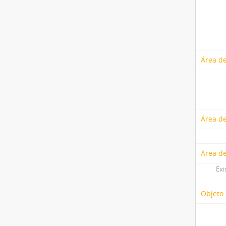
Área de
Área de
Área d
Exi
Objeto 