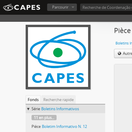
Parcourir
Pièce
Boletins 
Autr
Fonds
Recherche rapide
Série
Boletins Informativos
11 en plus...
Pièce
Boletim Informativo N. 12