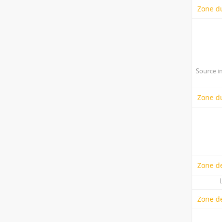
Zone d
Source i
Zone du
Zone de
Zone d