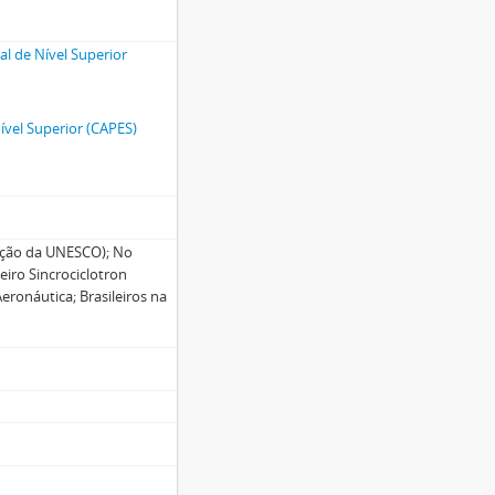
l de Nível Superior
vel Superior (CAPES)
ação da UNESCO); No
eiro Sincrociclotron
Aeronáutica; Brasileiros na