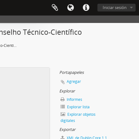
Iniciar sesión
selho Técnico-Científico
21ª Reunião do Conselho Técnico-Científico
Portapapeles
Agregar
Explorar
Informes
Explorar lista
Explorar objetos
digitales
Exportar
XML de Dublin Core 1.1