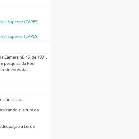
vel Superior (CAPES)
vel Superior (CAPES)
 da Câmara n 45, de 1991,
 e pesquisa da Pós-
 presidentes das
ma única ata.
icultando a leitura da
a adequação à Lei de