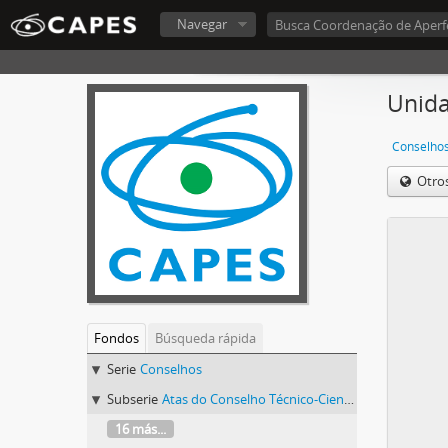
Navegar
Unida
Conselho
Otro
Fondos
Búsqueda rápida
Serie
Conselhos
Subserie
Atas do Conselho Técnico-Científico (CTC) 1986-1992
16 más...