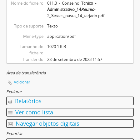
Nome do ficheiro
011.3_-_Conselho_T
cnico_-
Administrativo_14
Reuni
o
-
2_
Sess
es_pasta_14_tarjado.pdf
Tipo de suporte
Texto
Mime-type
application/pdf
Tamanho do
1020.1 KiB
ficheiro
Transferido
28 de setembro de 2023 11:57
Área de transferência
Adicionar
Explorar
Relatórios
Ver como lista
Navegar objetos digitais
Exportar