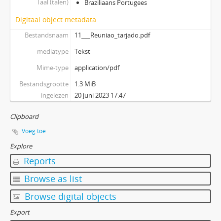
Taal (talen)
Braziliaans Portugees
Digitaal object metadata
Bestandsnaam
11___Reuniao_tarjado.pdf
mediatype
Tekst
Mime-type
application/pdf
Bestandsgrootte
1.3 MiB
ingelezen
20 juni 2023 17:47
Clipboard
Voeg toe
Explore
Reports
Browse as list
Browse digital objects
Export