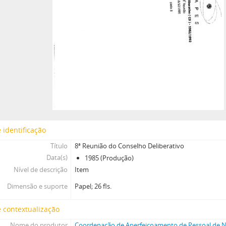
 identificação
Título
8ª Reunião do Conselho Deliberativo
Data(s)
1985 (Produção)
Nível de descrição
Item
Dimensão e suporte
Papel; 26 fls.
 contextualização
Nome do produtor
Coordenação de Aperfeiçoamento de Pessoal de Ní