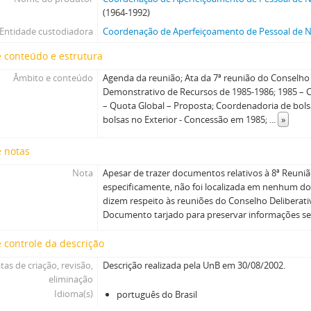
(1964-1992)
Entidade custodiadora
Coordenação de Aperfeiçoamento de Pessoal de Ní
 conteúdo e estrutura
Âmbito e conteúdo
Agenda da reunião; Ata da 7ª reunião do Conselho 
Demonstrativo de Recursos de 1985-1986; 1985 – 
– Quota Global – Proposta; Coordenadoria de bols
bolsas no Exterior - Concessão em 1985;
...
»
e notas
Nota
Apesar de trazer documentos relativos à 8ª Reuniã
especificamente, não foi localizada em nenhum do
dizem respeito às reuniões do Conselho Deliberati
Documento tarjado para preservar informações se
 controle da descrição
tas de criação, revisão,
Descrição realizada pela UnB em 30/08/2002.
eliminação
Idioma(s)
português do Brasil