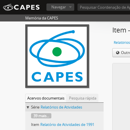
Navegar
Memória da CAPES
Item 
Relatórios
Outr
Acervos documentais
Pesquisa rápida
Série
Relatórios de Atividades
39 mais...
Item
Relatório de Atividades de 1991