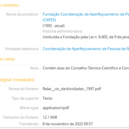
o contexto
Nome do produtor
Fundação Coordenação de Aperfeiçoamento de Pes
(CAPES)
(1992 - atual)
História administrativa
Instituída a Fundação pela Lei n. 8.405, de 9 de jan
Entidade detentora
Coordenação de Aperfeiçoamento de Pessoal de Ní
as notas
Nota
Contém atas do Conselho Técnico-Científico e Con
digital metadados
Nome do ficheiro
Relat__rio_de
Atividades
-_1997.pdf
Tipo de suporte
Texto
Mime-type
application/pdf
Tamanho do ficheiro
12.1 MiB
Transferido
8 de novembro de 2022 09:57