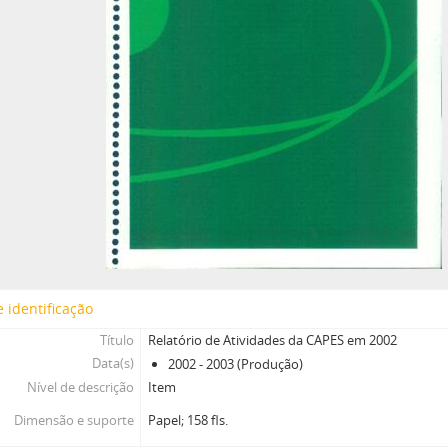
 identificação
Título
Relatório de Atividades da CAPES em 2002
Data(s)
2002 - 2003 (Produção)
Nível de descrição
Item
Dimensão e suporte
Papel; 158 fls.