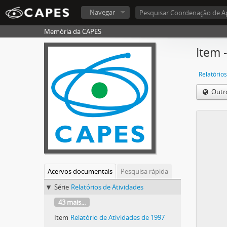
Navegar
Memória da CAPES
Item 
Relatórios
Outr
Acervos documentais
Pesquisa rápida
Série
Relatórios de Atividades
43 mais...
Item
Relatório de Atividades de 1997