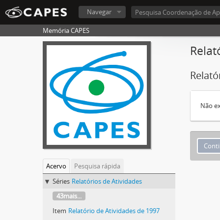
Navegar
Memória CAPES
Relat
Relató
Não ex
Acervo
Pesquisa rápida
Séries
Relatórios de Atividades
43mais...
Item
Relatório de Atividades de 1997