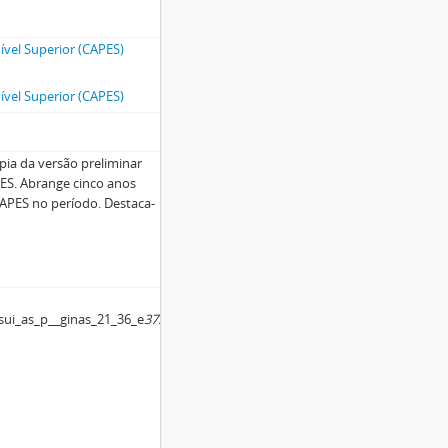
vel Superior (CAPES)
vel Superior (CAPES)
pia da versão preliminar
PES. Abrange cinco anos
 CAPES no período. Destaca-
ui_as_p__ginas_21_36_e
37.
.pdf