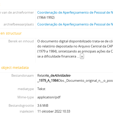
t
 van de archiefvormer
Coordenação de Aperfeiçoamento de Pessoal de Ní
(1964-1992)
archiefbewaarplaats
Coordenação de Aperfeiçoamento de Pessoal de Ní
 en structuur
Bereik en inhoud
O documento digital disponibilizado trata-se de có
do relatório depositada no Arquivo Central da CA
(1979 a 1984), sintetizando as principais ações da
se a dificuldade financeira
...
»
l object metadata
Bestandsnaam
Relat
rio_de
Atividades
-
_1979_A_1984
Obs._Documento_original_n__o_poss
mediatype
Tekst
Mime-type
application/pdf
Bestandsgrootte
3.6 MiB
ingelezen
11 oktober 2022 10:33