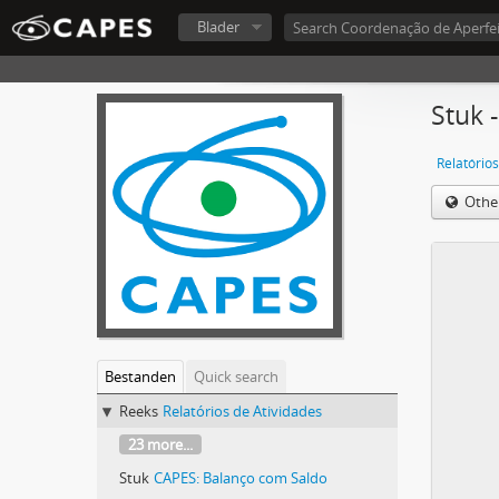
Blader
Stuk 
Relatórios
Othe
Bestanden
Quick search
Reeks
Relatórios de Atividades
23 more...
Stuk
CAPES: Balanço com Saldo