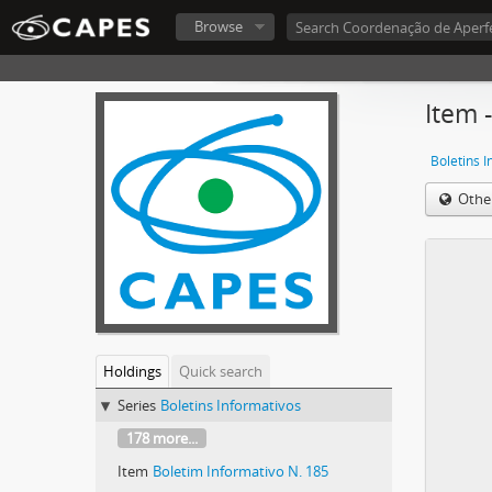
Browse
Item 
Boletins 
Othe
Holdings
Quick search
Series
Boletins Informativos
178 more...
Item
Boletim Informativo N. 185