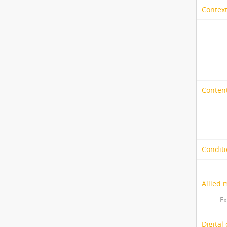
Context
Content
Conditi
Allied 
Ex
Digital