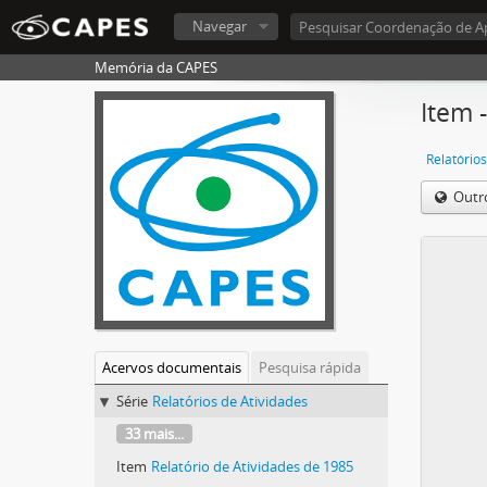
Navegar
Memória da CAPES
Item 
Relatórios
Outr
Acervos documentais
Pesquisa rápida
Série
Relatórios de Atividades
33 mais...
Item
Relatório de Atividades de 1985