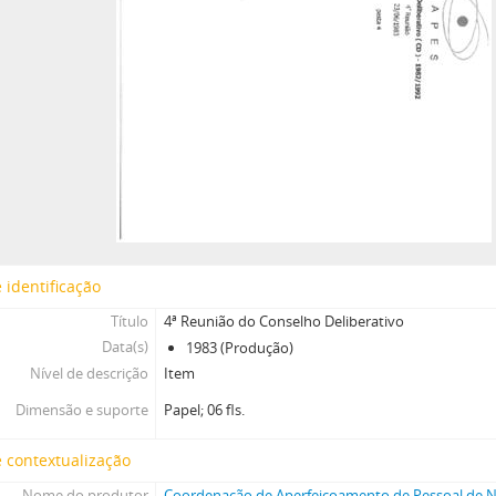
 identificação
Título
4ª Reunião do Conselho Deliberativo
Data(s)
1983 (Produção)
Nível de descrição
Item
Dimensão e suporte
Papel; 06 fls.
 contextualização
Nome do produtor
Coordenação de Aperfeiçoamento de Pessoal de Ní