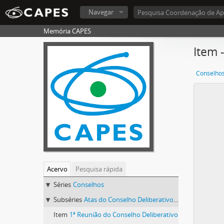
Navegar
Memória CAPES
Item 
Conselho
Acervo
Pesquisa rápida
Séries
Conselhos
Subséries
Atas do Conselho Deliberativo (1982-1992)
Item
1ª Reunião do Conselho Deliberativo