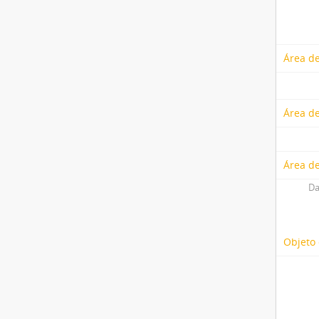
Área de
Área d
Área de
Da
Objeto 