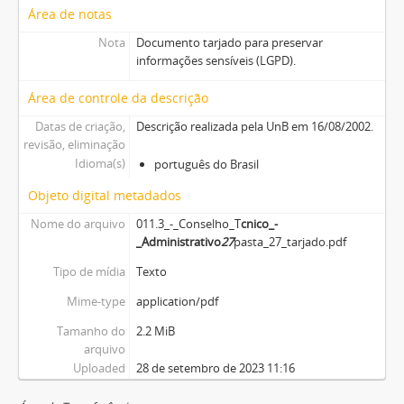
Área de notas
Nota
Documento tarjado para preservar
informações sensíveis (LGPD).
Área de controle da descrição
Datas de criação,
Descrição realizada pela UnB em 16/08/2002.
revisão, eliminação
Idioma(s)
português do Brasil
Objeto digital metadados
Nome do arquivo
011.3_-_Conselho_T
cnico_-
_Administrativo
27
pasta_27_tarjado.pdf
Tipo de mídia
Texto
Mime-type
application/pdf
Tamanho do
2.2 MiB
arquivo
Uploaded
28 de setembro de 2023 11:16