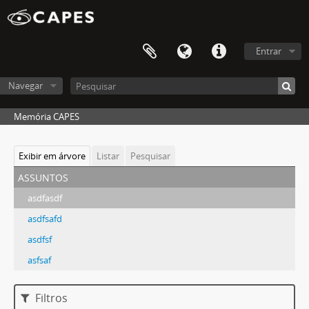
Entrar
Navegar
Memória CAPES
Exibir em árvore
Listar
Pesquisar
assuntos
asdfasdf
asdfsafd
asdfsf
asfsaf
Filtros