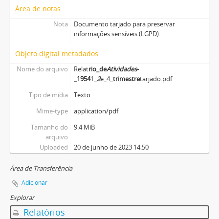
Área de notas
Nota
Documento tarjado para preservar
informações sensíveis (LGPD).
Objeto digital metadados
Nome do arquivo
Relat
rio_de
Atividades
-
_1954
1_
2
e_4_
trimestre
tarjado.pdf
Tipo de mídia
Texto
Mime-type
application/pdf
Tamanho do
9.4 MiB
arquivo
Uploaded
20 de junho de 2023 14:50
Área de Transferência
Adicionar
Explorar
Relatórios