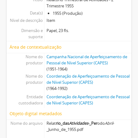
Trimestre 1955
Data(s)
1955 (Produção)
Nível de descrição
Item
Dimensão e
Papel, 23 fls.
suporte
Área de contextualização
Nome do
Campanha Nacional de Aperfeiçoamento de
produtor
Pessoal de Nível Superior (CAPES)
(1951-1964)
Nome do
Coordenação de Aperfeiçoamento de Pessoal
produtor
de Nível Superior (CAPES)
(1964-1992)
Entidade
Coordenação de Aperfeiçoamento de Pessoal
custodiadora
de Nível Superior (CAPES)
Objeto digital metadados
Nome do arquivo
Relat
rio_das
Atividades
-_Per
odo
Abril
-
_Junho_de_1955.pdf