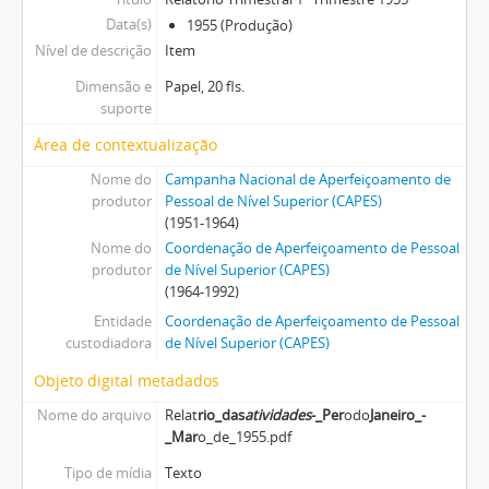
Data(s)
1955 (Produção)
Nível de descrição
Item
Dimensão e
Papel, 20 fls.
suporte
Área de contextualização
Nome do
Campanha Nacional de Aperfeiçoamento de
produtor
Pessoal de Nível Superior (CAPES)
(1951-1964)
Nome do
Coordenação de Aperfeiçoamento de Pessoal
produtor
de Nível Superior (CAPES)
(1964-1992)
Entidade
Coordenação de Aperfeiçoamento de Pessoal
custodiadora
de Nível Superior (CAPES)
Objeto digital metadados
Nome do arquivo
Relat
rio_das
atividades
-_Per
odo
Janeiro_-
_Mar
o_de_1955.pdf
Tipo de mídia
Texto