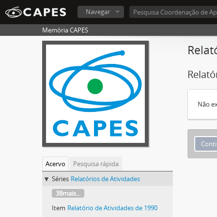
Navegar
Memória CAPES
Relat
Relató
Não ex
Acervo
Pesquisa rápida
Séries
Relatórios de Atividades
38mais...
Item
Relatório de Atividades de 1990