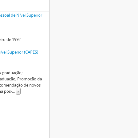
soal de Nível Superior
eiro de 1992.
vel Superior (CAPES)
s-graduação;
raduação; Promoção da
recomendação de novos
na pós-
...
»