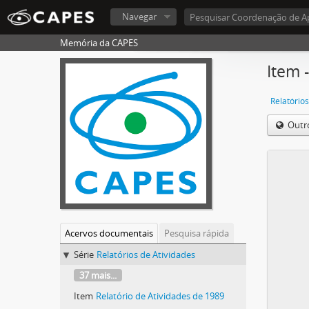
Navegar
Memória da CAPES
Item 
Relatórios
Outr
Acervos documentais
Pesquisa rápida
Série
Relatórios de Atividades
37 mais...
Item
Relatório de Atividades de 1989