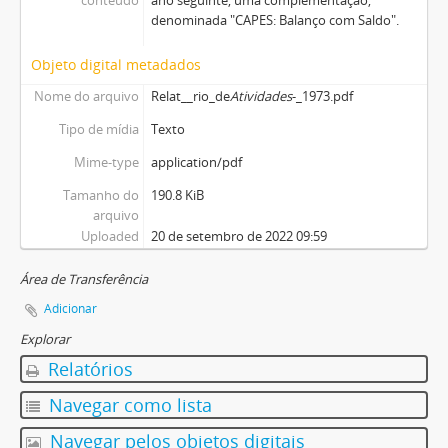
conteúdo
ano seguinte, uma complementação,
denominada "CAPES: Balanço com Saldo".
Objeto digital metadados
Nome do arquivo
Relat__rio_de
Atividades
-_1973.pdf
Tipo de mídia
Texto
Mime-type
application/pdf
Tamanho do
190.8 KiB
arquivo
Uploaded
20 de setembro de 2022 09:59
Área de Transferência
Adicionar
Explorar
Relatórios
Navegar como lista
Navegar pelos objetos digitais